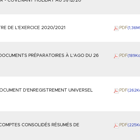
UR - COVENANT HOLIDAY AU 31/12/20
TRE DE L'EXERCICE 2020/2021
PDF
(1,36
M
S DOCUMENTS PRÉPARATOIRES À L'AGO DU 26
PDF
(189
K
 DOCUMENT D'ENREGISTREMENT UNIVERSEL
PDF
(262
K
S COMPTES CONSOLIDÉS RÉSUMÉS DE
PDF
(225
K