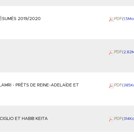
ÉSUMÉS 2019/2020
PDF
(1,5
M
PDF
(2,82
AMRI - PRÊTS DE REINE-ADELAÏDE ET
PDF
(385
K
CIGLIO ET HABIB KEITA
PDF
(314
K