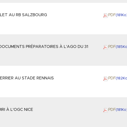
LET AU RB SALZBOURG
PDF
(181
Ko
 DOCUMENTS PRÉPARATOIRES À L'AGO DU 31
PDF
(185
K
ERRIER AU STADE RENNAIS
PDF
(182
K
RI À L'OGC NICE
PDF
(181
Ko