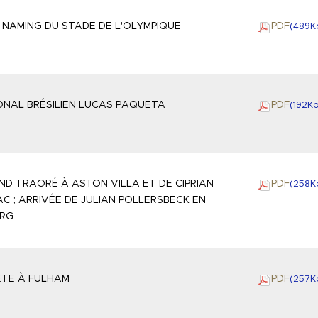
NAMING DU STADE DE L'OLYMPIQUE
PDF
(489
K
IONAL BRÉSILIEN LUCAS PAQUETA
PDF
(192
K
D TRAORÉ À ASTON VILLA ET DE CIPRIAN
PDF
(258
K
C ; ARRIVÉE DE JULIAN POLLERSBECK EN
RG
ETE À FULHAM
PDF
(257
K