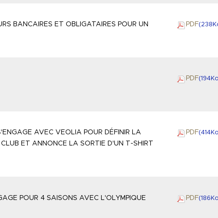
RS BANCAIRES ET OBLIGATAIRES POUR UN
PDF
(238
K
PDF
(194
K
S'ENGAGE AVEC VEOLIA POUR DÉFINIR LA
PDF
(414
K
CLUB ET ANNONCE LA SORTIE D'UN T-SHIRT
GAGE POUR 4 SAISONS AVEC L'OLYMPIQUE
PDF
(186
K