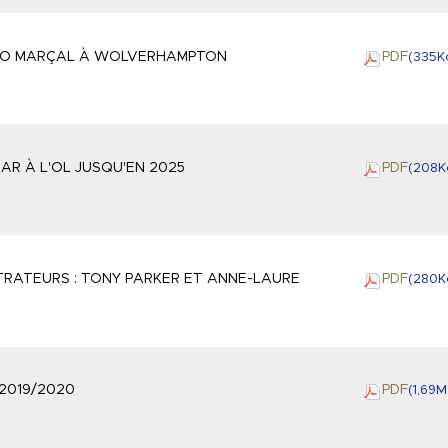
DO MARÇAL À WOLVERHAMPTON
PDF
(335
K
AR À L'OL JUSQU'EN 2025
PDF
(208
K
TRATEURS : TONY PARKER ET ANNE-LAURE
PDF
(280
K
 2019/2020
PDF
(1,69
M