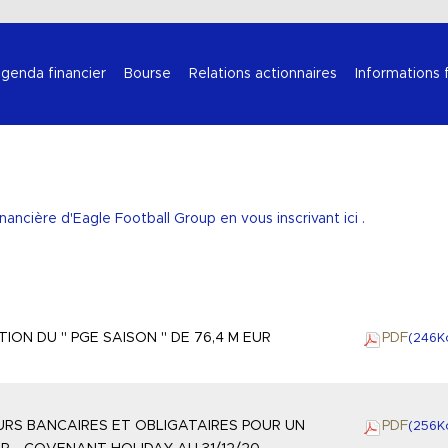
Sélectionnez votre langue
genda financier
Bourse
Relations actionnaires
Informations 
inancière d'Eagle Football Group en vous
inscrivant ici
.
ION DU " PGE SAISON " DE 76,4 M EUR
PDF
(246
K
RS BANCAIRES ET OBLIGATAIRES POUR UN
PDF
(256
K